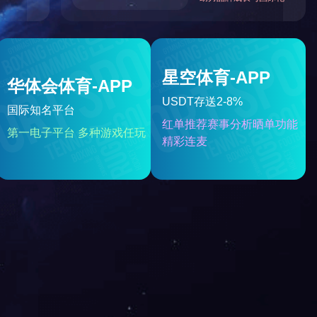
钢质单开门