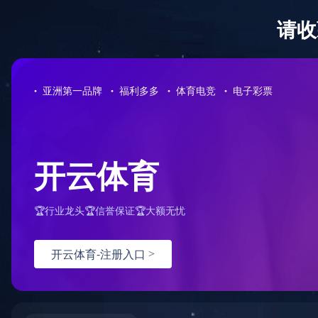
开云手机web版登录入口
开云手机
开云手机
13