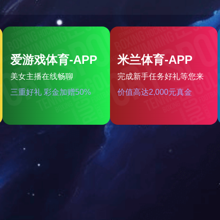
钢质单开门
钢质单开门